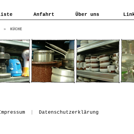
liste
liste
Anfahrt
Anfahrt
Über uns
Über uns
Lin
Lin
»
KÜCHE
Impressum
|
Datenschutzerklärung