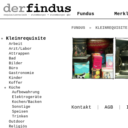
Kontakt
AGB
Impressum
Datenschutzerklärung
Fundus
Fundus
Merk
Merk
FUNDUS
»
KLEINREQUISITE
Kleinrequisite
Arbeit
Arzt/Labor
Attrappen
Bad
Bilder
Büro
Gastronomie
Kinder
Koffer
Küche
Aufbewahrung
Elektrogeräte
Kochen/Backen
Sonstige
Kontakt
|
AGB
|
Speisen
Trinken
Outdoor
Religiös