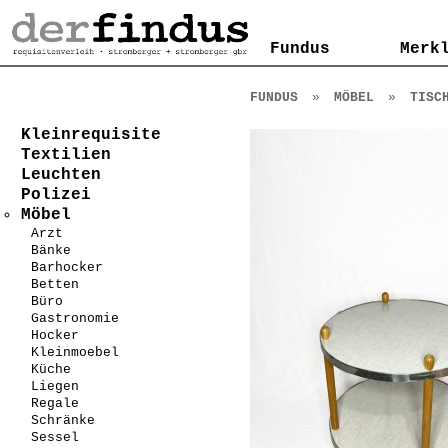
Kontakt
AGB
Impressum
Datenschutzerklärung
Fundus
Fundus
Merk
Merk
FUNDUS
»
MÖBEL
»
TISC
Kleinrequisite
Textilien
Leuchten
Polizei
Möbel
Arzt
Bänke
Barhocker
Betten
Büro
Gastronomie
Hocker
Kleinmoebel
Küche
Liegen
Regale
Schränke
Sessel