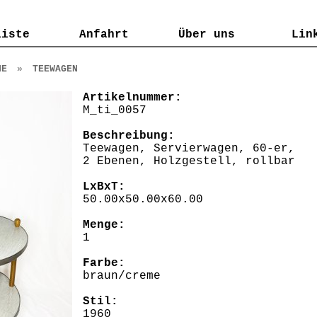
liste
liste
Anfahrt
Anfahrt
Über uns
Über uns
Lin
Lin
HE
»
TEEWAGEN
Artikelnummer:
M_ti_0057
Beschreibung:
Teewagen, Servierwagen, 60-er,
2 Ebenen, Holzgestell, rollbar
LxBxT:
50.00x50.00x60.00
Menge:
1
Farbe:
braun/creme
Stil:
1960