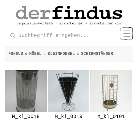
FUNDUS
MÖBEL
KLEINMOEBEL
SCHIRMSTÄNDER
»
»
»
M_kl_0018
M_kl_0019
M_kl_0101