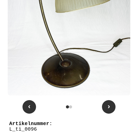
‹
›
Artikelnummer:
L_ti_0096