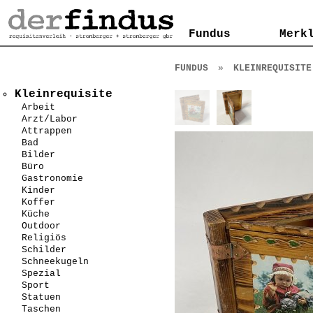
Kontakt
AGB
Impressum
Datenschutzerklärung
Fundus
Fundus
Merk
Merk
FUNDUS
»
KLEINREQUISITE
Kleinrequisite
Arbeit
Arzt/Labor
Attrappen
Bad
Bilder
Büro
Gastronomie
Kinder
Koffer
Küche
Outdoor
Religiös
Schilder
Schneekugeln
Spezial
Sport
Statuen
Taschen