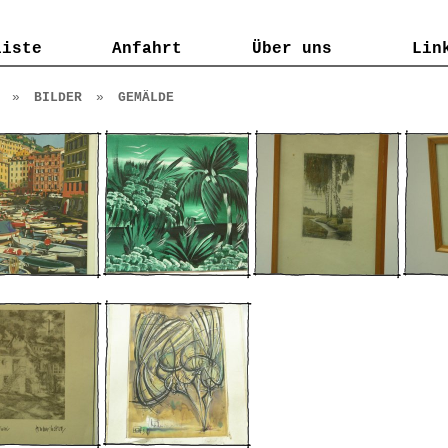
liste
liste
Anfahrt
Anfahrt
Über uns
Über uns
Lin
Lin
»
BILDER
»
GEMÄLDE