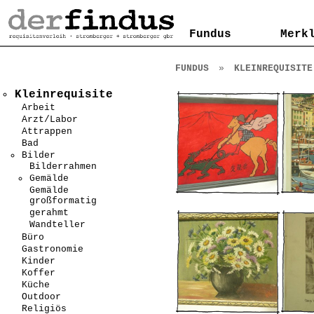
Kontakt
AGB
Impressum
Datenschutzerklärung
Fundus
Fundus
Merk
Merk
FUNDUS
»
KLEINREQUISITE
Kleinrequisite
Arbeit
Arzt/Labor
Attrappen
Bad
Bilder
Bilderrahmen
Gemälde
Gemälde
großformatig
gerahmt
Wandteller
Büro
Gastronomie
Kinder
Koffer
Küche
Outdoor
Religiös