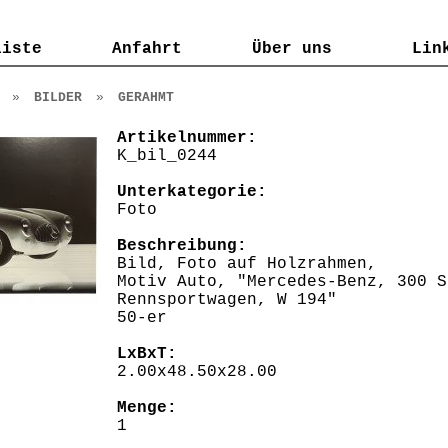
liste
liste
Anfahrt
Anfahrt
Über uns
Über uns
Lin
Lin
»
BILDER
»
GERAHMT
Artikelnummer:
K_bil_0244
Unterkategorie:
Foto
Beschreibung:
Bild, Foto auf Holzrahmen,
Motiv Auto, "Mercedes-Benz, 300 S
Rennsportwagen, W 194"
50-er
LxBxT:
2.00x48.50x28.00
Menge:
1