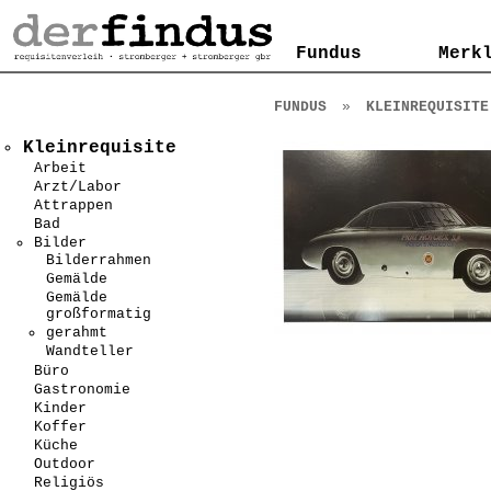
Kontakt
AGB
Impressum
Datenschutzerklärung
Fundus
Fundus
Merk
Merk
FUNDUS
»
KLEINREQUISITE
Kleinrequisite
Arbeit
Arzt/Labor
Attrappen
Bad
Bilder
Bilderrahmen
Gemälde
Gemälde
großformatig
gerahmt
Wandteller
Büro
Gastronomie
Kinder
Koffer
Küche
Outdoor
Religiös