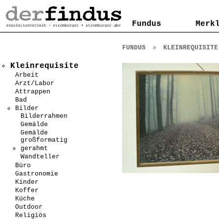
Kontakt
AGB
Impressum
Datenschutzerklärung
Fundus
Fundus
Merk
Merk
FUNDUS
»
KLEINREQUISITE
Kleinrequisite
Arbeit
Arzt/Labor
Attrappen
Bad
Bilder
Bilderrahmen
Gemälde
Gemälde
großformatig
gerahmt
Wandteller
Büro
Gastronomie
Kinder
Koffer
Küche
Outdoor
Religiös