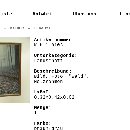
liste
liste
Anfahrt
Anfahrt
Über uns
Über uns
Lin
Lin
»
BILDER
»
GERAHMT
Artikelnummer:
K_bil_0103
Unterkategorie:
Landschaft
Beschreibung:
Bild, Foto, "Wald",
Holzrahmen
LxBxT:
0.32x0.42x0.02
Menge:
1
Farbe:
braun/grau